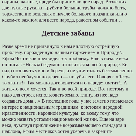
сирины, важные, вроде бы принимающие парад. Возле них
две пухлые русалки тру­бят в большие трубы, должно быть,
торжественно возвещая о начале большого праздника или о
каком-то важном для всего народа, радостном событии…
Детские забавы
Разве время не придвинуло к нам вплотную острейшую
проблему, порожденную нашим вторжением в Природу?..
Ефим Честняков предвидел эту проблему. Еще в начале века
он писал: «Нельзя бездумно относиться ко всей природе. Ее
надо познавать умно и беречь, а не уничтожать бессмысленно.
Срубил необдуманно дерево — погубил его. Говорят: «Лесу-
то хватит!» Так можно договориться и о народе: хватит!.. А
жить-то всем хочется! Так и во всей природе. Вот поэтому и
надо для строек использовать землю, глину, из нее надо
создавать дома…» В последние годы у нас заметно повысился
интерес к национальным традициям, к истокам народной
нравственности, народной культуры, ко всему тому, что
можно назвать устоями национальной жизни. Еще на заре
века, чувствуя приближение всеразмывающего стандарта и
шаблона, Ефим Честняков хотел уберечь и закрепить