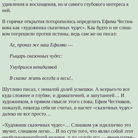
удивления и восхищения, но и самого глубокого интереса к
ней.
В горячке открытия поторопились определить Ефима Честня­
кова как «художника сказочных чудес». Как будто и не слиш­
ком погрешили против истины, ведь сам же он писал:
Ах, проказ же наш Ефимко
—
Рыцарь сказочных чудес:
Умудрился невидимкой
В сказке жить всегда и весь!..
Шутливо писал, с немалой долей усмешки. А всерьез-то все
куда сложнее и глубже, и драматичней, и запутанней… И
художником, в прямом смысле этого слова, Ефим Честня­ков,
пожалуй, никогда себя не считал, и насчет «сказочных чудес»
далеко не все просто…
«Художник сказочных чудес»… Слишком уж идиллично это
звучит, слишком легко… И по сути того, что являл собой этот
необыкновеннейший человек, и по судьбе его — явная натяж­