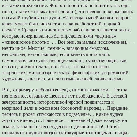
ка такое определение. Жил он порой так непонятно, так оди­
ноко, в таких «горях» (его словцо!), что невольно вырывалось
из самой глубины его души: «И всегда в моей жизни вопрос:
ка­кое может быть искусство на кочке болотной, в дикой
среде?..» Среди его живописных работ мало отыщется таких,
которые исчерпывались бы определениями «картина»,
«живописное по­лотно»… Все они, за малым исключением, —
нечто иное. Мно­гие «темны», загадочны смыслом,
непонятны, непостижимы, если видеть в них лишь
самостоятельно существующие хол­сты, существующие, так
сказать, вне контекста, вне того, что было основой
творческих, мировоззренческих, философских устремлений
художника, вне того, что он называл своей сло­весностью.
Вот, к примеру, небольшая вещь, писанная маслом… Что за
непонятное, странное шествие тут изображено?.. В детской
зачарованности, неторопливой чредой подвигается к
незримой цели в основном босоногий народец… Передние,
теснясь и ро­бея, спускаются в подземелье… Какие чудеса
ждут их впере­ди?.. Наверное — немалые! Даже наверху, на
земле, так мно­го всего чудесного, диковинного!.. Стоят
поодаль от идущих людей златокудрые толстощекие птицы-