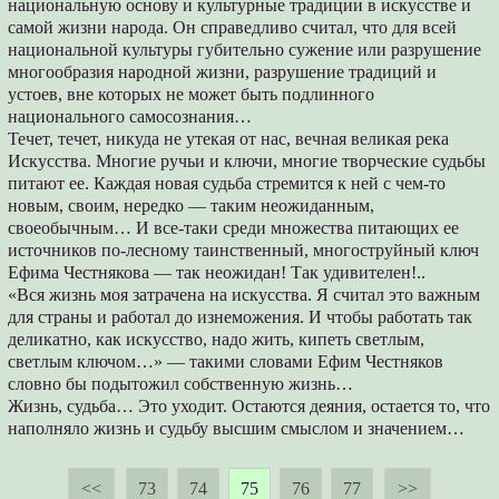
национальную основу и культурные традиции в искусстве и
самой жизни народа. Он справедливо считал, что для всей
национальной культуры губительно сужение или разрушение
многообразия народной жизни, разрушение традиций и
устоев, вне которых не может быть подлинного
национального самосознания…
Течет, течет, никуда не утекая от нас, вечная великая река
Искусства. Многие ручьи и ключи, многие творческие судьбы
питают ее. Каждая новая судьба стремится к ней с чем-то
новым, своим, нередко — таким неожиданным,
своеобычным… И все-таки среди множества питающих ее
источников по-лесному таинственный, многоструйный ключ
Ефима Честнякова — так неожидан! Так удивителен!..
«Вся жизнь моя затрачена на искусства. Я считал это важным
для страны и работал до изнеможения. И чтобы работать так
деликатно, как искусство, надо жить, кипеть светлым,
светлым ключом…» — такими словами Ефим Честняков
словно бы подытожил собственную жизнь…
Жизнь, судьба… Это уходит. Остаются деяния, остается то, что
наполняло жизнь и судьбу высшим смыслом и значением…
<<
73
74
75
76
77
>>