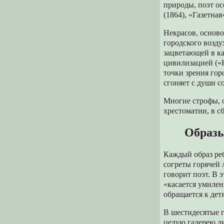
природы, поэт ос
(1864), «Газетная
Некрасов, основ
городского возду
зацветающей в ка
цивилизацией («Н
точки зрения гор
сгоняет с души с
Многие строфы, 
хрестоматии, в с
Образы
Каждый образ реб
согреты горячей 
говорит поэт. В 
«касается умилен
обращается к дет
В шестидесятые г
целую галерею лю