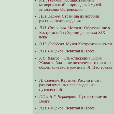
А.И. Ревякин.
Государственный
мемориальный и природный музей-
заповедник Островского
П.Н. Берков.
Страница из истории
русского театроведения
Л.И. Сизинцева.
Истоки : Образование в
Костромской губернии до начала XIX
века
В.Н. Лебедева.
Музеи Костромской земли
Л.П. Смирнов.
Левитан в Плесе
А.С. Власов.
«Стихотворения Юрия
Живаго» Значение поэтического цикла в
общем контексте романа Б. Л. Пастернака
П. Свиньин.
Картины России и быт
разноплеменных её народов: из
путешествий
Г.Г. и Н.Г. Чернецовы.
Путешествие по
Волге
Л.П. Смирнов.
Левитан в Плесе