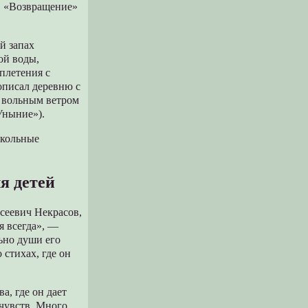
), «Возвращение»
й запах
ой воды,
сплетения с
 описал деревню с
м вольным ветром
Уныние»).
школьные
я детей
ксеевич Некрасов,
я всегда», —
льно души его
 стихах, где он
а, где он дает
 чувств. Много