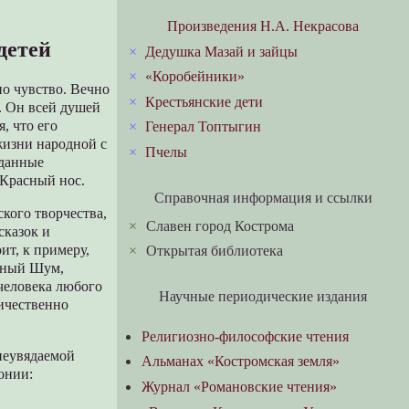
Произведения Н.А. Некрасова
детей
×
Дедушка Мазай и зайцы
×
«Коробейники»
но чувство. Вечно
×
Крестьянские дети
. Он всей душей
, что его
×
Генерал Топтыгин
жизни народной с
×
Пчелы
зданные
Красный нос.
Справочная информация и ссылки
кого творчества,
×
Славен город Кострома
сказок и
ит, к примеру,
×
Открытая библиотека
леный Шум,
человека любого
Научные периодические издания
личественно
Религиозно-философские чтения
неувядаемой
Альманах «Костромская земля»
онии:
Журнал «Романовские чтения»