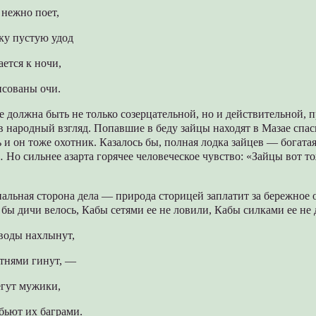
 нежно поет,
ку пустую удод
ается к ночи,
исованы очи.
 должна быть не только созерцательной, но и действительной, 
 народный взгляд. Попавшие в беду зайцы находят в Мазае спас
ь и он тоже охотник. Казалось бы, полная лодка зайцев — богата
 Но сильнее азарта горячее человеческое чувство: «Зайцы вот т
нальная сторона дела — природа сторицей заплатит за бережное 
бы дичи велось, Кабы сетями ее не ловили, Кабы силками ее н
 воды нахлынут,
отнями гинут, —
егут мужики,
 бьют их баграми.