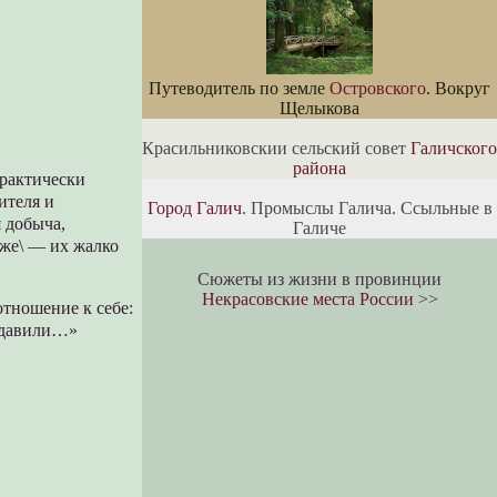
Путеводитель по земле
Островского
. Вокруг
Щелыкова
Красильниковскии сельский совет
Галичского
района
практически
ителя и
Город Галич
. Промыслы Галича. Ссыльные в
я добыча,
Галиче
оже\ — их жалко
Сюжеты из жизни в провинции
Некрасовские места России
>>
отношение к себе:
е давили…»