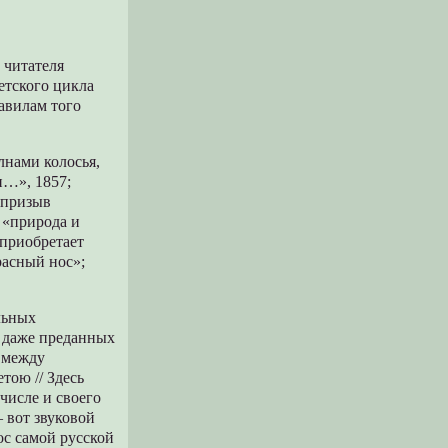
 читателя
детского цикла
авилам того
лнами колосья,
и…», 1857;
 призыв
 «природа и
 приобретает
расный нос»;
льных
я даже преданных
ь между
ою // Здесь
 числе и своего
 вот звуковой
ос самой русской