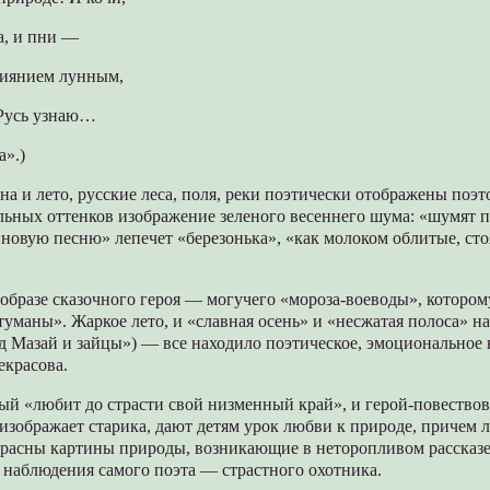
а, и пни —
сиянием лунным,
Русь узнаю…
а».)
сна и лето, русские леса, поля, реки поэтически отображены поэ
льных оттенков изображение зеленого весеннего шума: «шумят 
«новую песню» лепечет «березонька», «как молоком облитые, сто
 образе сказочного героя — могучего «мороза-воеводы», которо
 туманы». Жаркое лето, и «славная осень» и «несжатая полоса» на
д Мазай и зайцы») — все находило поэтическое, эмоциональное
екрасова.
ый «любит до страсти свой низменный край», и герой-повествов
изображает старика, дают детям урок любви к природе, причем
красны картины природы, возникающие в неторопливом рассказе
 наблюдения самого поэта — страстного охотника.