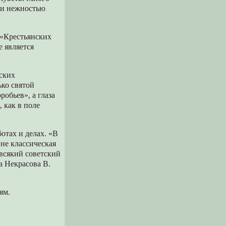
й и нежностью
 «Крестьянских
е является
тских
ько святой
обьев», а глаза
 как в поле
отах и делах. «В
ине классическая
 всякий советский
а Некрасова В.
ям.