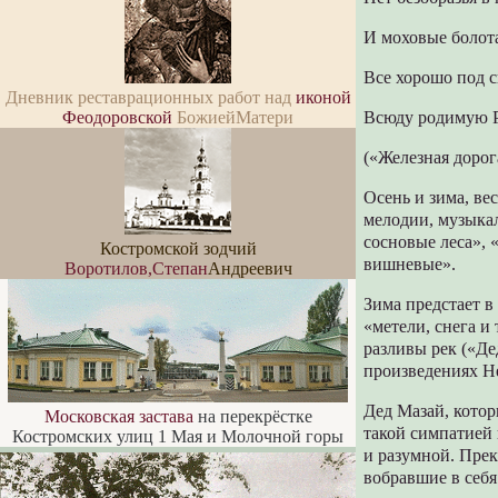
И моховые болот
Все хорошо под 
Дневник реставрационных работ над
иконой
Феодоровской
БожиейМатери
Всюду родимую 
(«Железная дорог
Осень и зима, ве
мелодии, музыка
сосновые леса», 
Костромской зодчий
вишневые».
Воротилов,Степан
Андреевич
Зима предстает в
«метели, снега и
разливы рек («Де
произведениях Н
Дед Мазай, котор
Московская застава
на перекрёстке
такой симпатией 
Костромских улиц 1 Мая и Молочной горы
и разумной. Пре
вобравшие в себя