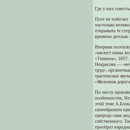
Где у них совесть
Поэт не избегает
настолько велико
открывать те сто
времени детская 
Впервые поэтизи
«шелест нивы зол
«Тишина», 1857;
Некрасова — «веч
труд», органична
трагическое звуч
«Железная дорога
По числу произв
особенностях, Не
этой теме А.Блок
своеобразием пр
природа сама зао
собственного. То
прообраз народны