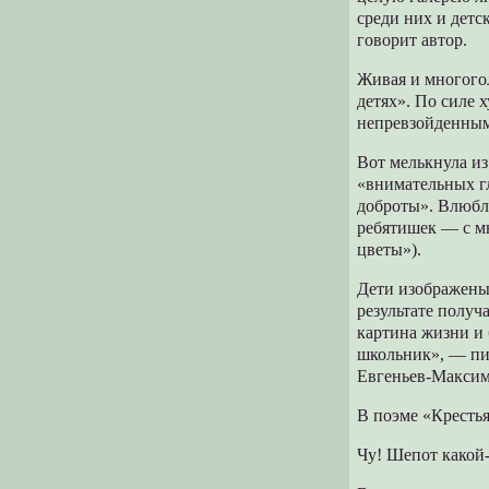
среди них и детс
говорит автор.
Живая и многогол
детях». По силе 
непревзойденным 
Вот мелькнула из
«внимательных гл
доброты». Влюбле
ребятишек — с мн
цветы»).
Дети изображены 
результате получ
картина жизни и 
школьник», — пиш
Евгеньев-Максим
В поэме «Крестья
Чу! Шепот какой