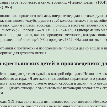
ознает свое творчество в стихотворениях «Начало поэмы» (1864
» (1865).
оположник городского пейзажа, впервые передал в стихах душны
ха, впитавшего «клубы дума из труб колоссальных», вид застойн
налах, одним словом, воссоздал природу в месте ее гибельного 
енастье»; «О погоде» — ч. I и II, 1859-1865). Одновременно он
ожанина, «дачника», как «загородную» местность, которая свои
ор, навеянный столицей («За городом», 1852; «Начало поэмы»; «
отрывки с поэтическим изображением природы давно вошли в 
борники для детского чтения.
 крестьянских детей в произведениях дл
енка, каждая детская судьба, к которой обращался Николай Але
любовью автора. «Я детского глаза люблю выраженье, его узнаю 
этих глазах он видел «столько покоя, свободы и ласки», что нево
ие». Однако отнюдь не умилительные интонации звучат в тех его
ям.
оды XIX века одно за другим появляются произведения Некрасов
дей из народа, предстающих во всем многообразии и богатстве