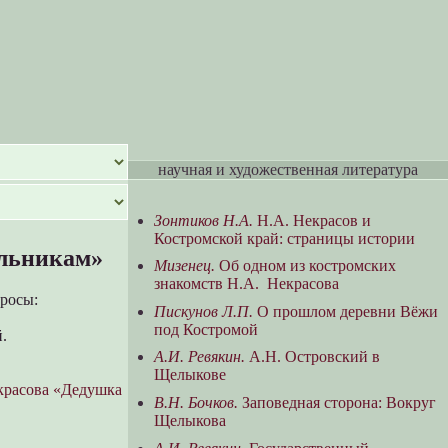
научная и художественная литература
Зонтиков Н.А.
Н.А. Некрасов и
Костромской край: страницы истории
ольникам»
Мизенец.
Об одном из костромских
знакомств Н.А. Некрасова
росы:
Пискунов Л.П.
О прошлом деревни Вёжи
под Костромой
.
А.И. Ревякин.
А.Н. Островский в
Щелыкове
красова «Дедушка
В.Н. Бочков.
Заповедная сторона: Вокруг
Щелыкова