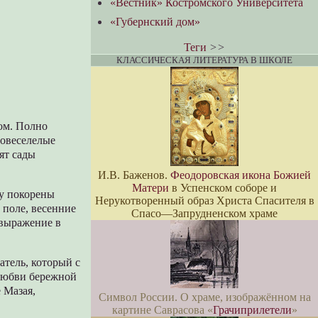
«Вестник» Костромского Университета
«Губернский дом»
Теги
>>
КЛАССИЧЕСКАЯ ЛИТЕРАТУРА В ШКОЛЕ
том. Полно
повеселелые
ят сады
И.В. Баженов.
Феодоровская икона Божией
Матери
в Успенском соборе и
му покорены
Нерукотворенный образ Христа Спасителя в
 поле, весенние
Спасо—Запрудненском храме
 выражение в
атель, который с
 любви бережной
 Мазая,
Символ России. О храме, изображённом на
картине Саврасова «
Грачиприлетели
»