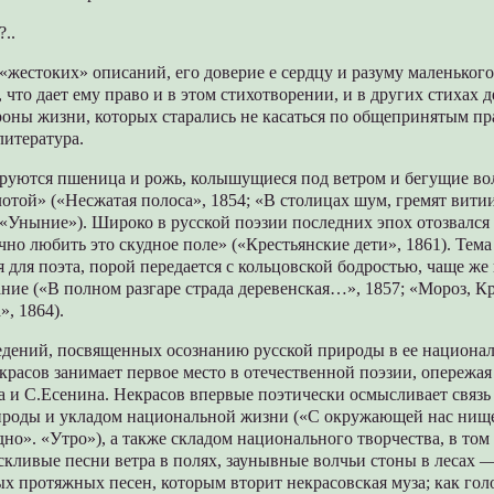
?..
 «жестоких» описаний, его доверие е сердцу и разуму маленького
, что дает ему право и в этом стихотворении, и в других стихах 
роны жизни, которых старались не касаться по общепринятым пр
литература.
руются пшеница и рожь, колышущиеся под ветром и бегущие во
отой» («Несжатая полоса», 1854; «В столицах шум, гремят вити
 «Уныние»). Широко в русской поэзии последних эпох отозвался
но любить это скудное поле» («Крестьянские дети», 1861). Тема
я для поэта, порой передается с кольцовской бодростью, чаще же
ание («В полном разгаре страда деревенская…», 1857; «Мороз, К
», 1864).
едений, посвященных осознанию русской природы в ее национа
красов занимает первое место в отечественной поэзии, опережа
а и С.Есенина. Некрасов впервые поэтически осмысливает связ
ироды и укладом национальной жизни («С окружающей нас нищет
дно». «Утро»), а также складом национального творчества, в том
скливые песни ветра в полях, заунывные волчьи стоны в лесах —
х протяжных песен, которым вторит некрасовская муза; как гол