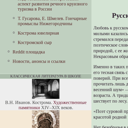
Орлов С.А.
М. Магнитский, В. Рахматов.
король, который ненавидел деньги
Голушкина. Я давно родился на
аспект развития речного круизного
Встречи с Солженицыным
земле
туризма в России
Разуваев П.А.
Русс
Е.А.Палицин. Река Ветлуга
Вячеслав Шапошников. Ефимово
Т. Гусарова, Е. Шмелев. Гончарные
Пашин В.В.
«займище». Детские забавы
промыслы Нижегородчины
Тумаков Н.Г. Ветлужский край
Любовь к русском
Соловьёва А.В.
Кострома ювелирная
милыми казались 
М.А.Балдин. Крестьянская война
Сотников Н.В.
стремился переда
под руководством Разина в
Костромской сыр
поэтическое слов
Поветлужье
Тюняев А.А.
природой, с ее 
Reddit площадка
М.А.Балдин. Поветлужье в
Некрасовым обра
Фурашов В.И.
древности
Новости, анонсы и ссылки
Именно в таких п
Часовников Р.В.
М.А.Балдин. Уренский мятеж:
его тесная связь
фронт за Ветлугой
КЛАССИЧЕСКАЯ ЛИТЕРАТУРА В ШКОЛЕ
поверий. При все
прочитать лишь 
весенний шум» —
возраста. А трид
шествует по лесу.
В.Н. Иванов. Кострома.
Художественные
памятники
XIV–XIX веков.
«Поэт суровой п
красотой родной 
Нет безобразья в