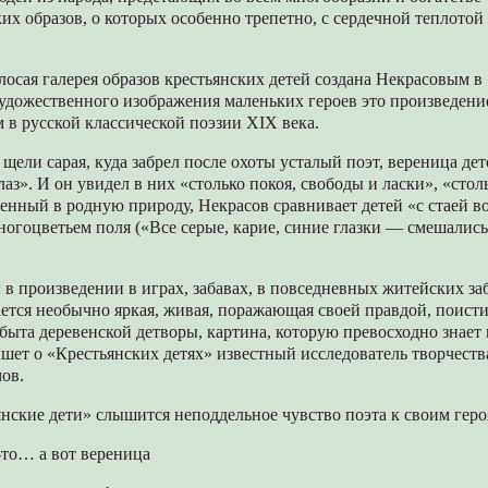
ких образов, о которых особенно трепетно, с сердечной теплото
осая галерея образов крестьянских детей создана Некрасовым в
художественного изображения маленьких героев это произведени
в русской классической поэзии XIX века.
 щели сарая, куда забрел после охоты усталый поэт, вереница де
аз». И он увидел в них «столько покоя, свободы и ласки», «стол
нный в родную природу, Некрасов сравнивает детей «с стаей вор
огоцветьем поля («Все серые, карие, синие глазки — смешались,
в произведении в играх, забавах, в повседневных житейских заб
ается необычно яркая, живая, поражающая своей правдой, поист
быта деревенской детворы, картина, которую превосходно знает
ет о «Крестьянских детях» известный исследователь творчеств
ов.
нские дети» слышится неподдельное чувство поэта к своим геро
-то… а вот вереница