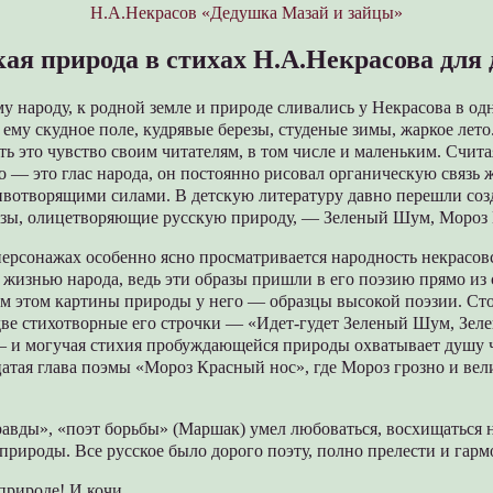
Н.А.Некрасов «Дедушка Мазай и зайцы»
кая природа в стихах Н.А.Некрасова для 
у народу, к родной земле и природе сливались у Некрасова в од
ему скудное поле, кудрявые березы, студеные зимы, жаркое лето
ть это чувство своим читателям, в том числе и маленьким. Считая
о — это глас народа, он постоянно рисовал органическую связь 
животворящими силами. В детскую литературу давно перешли со
зы, олицетворяющие русскую природу, — Зеленый Шум, Мороз 
ерсонажах особенно ясно просматривается народность некрасовс
 с жизнью народа, ведь эти образы пришли в его поэзию прямо из 
м этом картины природы у него — образцы высокой поэзии. Сто
две стихотворные его строчки — «Идет-гудет Зеленый Шум, Зе
 и могучая стихия пробуждающейся природы охватывает душу 
цатая глава поэмы «Мороз Красный нос», где Мороз грозно и ве
равды», «поэт борьбы» (Маршак) умел любоваться, восхищаться 
природы. Все русское было дорого поэту, полно прелести и гарм
 природе! И кочи,