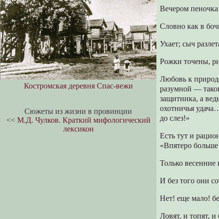
Вечером пеночка
Словно как в боч
Ухает; сыч разлет
Рожки точены, р
Любовь к природе
Костромская деревня Спас-вежи
разумной — таков
защитника, а вед
охотничья удача…
Сюжеты из жизни в провинции
до слез!»
<<
М.Д. Чулков. Краткий мифологический
лексикон
Есть тут и рацио
«Впятеро больше 
Только весенние
И без того они с
Нет! еще мало! б
Ловят, и топят, и