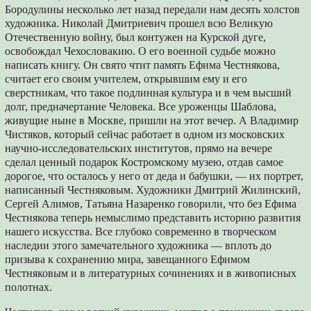
Бородулины несколько лет назад передали нам десять холстов
художника. Николай Дмитриевич прошел всю Великую
Отечественную войну, был контужен на Курской дуге,
освобождал Чехословакию. О его военной судьбе можно
написать книгу. Он свято чтит память Ефима Честнякова,
считает его своим учителем, открывшим ему и его
сверстникам, что такое подлинная культура и в чем высший
долг, предначертание Человека. Все уроженцы Шаблова,
живущие ныне в Москве, пришли на этот вечер. А Владимир
Чистяков, который сейчас работает в одном из московских
научно-исследовательских институтов, прямо на вечере
сделал ценный подарок Костромскому музею, отдав самое
дорогое, что осталось у него от деда и бабушки, — их портрет,
написанный Честняковым. Художники Дмитрий Жилинский,
Сергей Алимов, Татьяна Назаренко говорили, что без Ефима
Честнякова теперь немыслимо представить историю развития
нашего искусства. Все глубоко современно в творческом
наследии этого замечательного художника — вплоть до
призыва к сохранению мира, завещанного Ефимом
Честняковым и в литературных сочинениях и в живописных
полотнах.