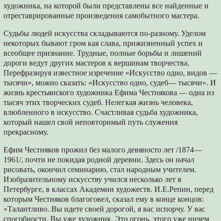
художника, на которой были представлены все найденные и
отреставрированные произведения самобытного мастера.
Судьбы людей искусства складываются по-разному. Уделом
некоторых бывают гром кая слава, прижизненный успех и
всеобщее признание. Трудные, полные борьбы и лишений
дороги ведут других мастеров к вершинам творчества.
Перефразируя известное изречение «Искусство одно, видов —
тысячи», можно сказать: «Искусство одно, судеб— тысячи». И
жизнь крестьянского художника Ефима Честнякова — одна из
тысяч этих творческих судеб. Нелегкая жизнь человека,
влюбленного в искусство. Счастливая судьба художника,
который нашел свой неповторимый путь служения
прекрасному.
Ефим Честняков прожил без малого девяносто лет /1874—
1961/, почти не покидая родной деревни. Здесь он начал
рисовать, окончил семинарию, стал народным учителем.
Изобразительному искусству учился несколько лет в
Петербурге, в классах Академии художеств. И.Е.Репин, перед
которым Честняков благоговел, сказал ему в конце концов:
«Талантливо. Вы идете своей дорогой, я вас испорчу. У вас
способности. Вы уже художник. Это огонь, этого уже ничем