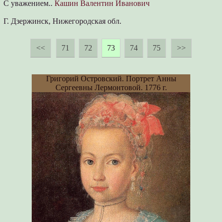
С уважением..
Кашин Валентин Иванович
Г. Дзержинск, Нижегородская обл.
<<
71
72
73
74
75
>>
Григорий Островский. Портрет Анны
Сергеевны Лермонтовой. 1776 г.