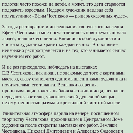
полотен часто похожи на детей, а может, это дети стараются
подражать взрослым. Недаром художник называл себя
полушутливо: «Ефим Честняков — рыцарь сказочных чудес».
За годы реставрации и исследования творческого наследия
Ефима Честнякова мне посчастливилось повстречать немало
людей, знавших его лично. Влияние особой духовности и
чистоты художника хранит каждый из них. Это влияние
неизбежно распространяется и на тех, кто занимается сейчас
изучением его работ.
И не раз приходилось наблюдать на выставках
Е.В.Честнякова, как люди, не знакомые до того с картинами
мастера, сразу становятся единомышленниками художника и
почитателями его таланта. Вспышки озарения,
пронизывающие холсты шабловского живописца, невольно
передаются зрителю, увлекают своей душевной мощью,
незамутненностью разума и кристальной чистотой мысли.
Удивительная атмосфера царила на вечере, посвященном
творчеству Честнякова, проходившем в Центральном Доме
художника после открытия выставки его работ. Земляки
Честнякова, Николай Дмитриевич и Александр Федорович