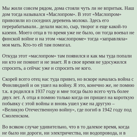
Мы жили совсем рядом, дома стояли чуть ли не впритык. Наш
дом тогда назывался «Маслопром». В этот «Маслопром»
привозили из соседних деревень молоко. Здесь его
перерабатывали.. делали масло, сыр, творог и еще какой-то
казеин. Моего отца в то время уже не было, он тогда воевал не
финской войне и на этом «маслопроме» тогда «заправляла»
моя мать. Кто-то ей там помогал.
Откуда этот «маслопром» там появился и как мы туда попали
ни кто не помнит и не знает. Я в свое время не удосужился
спросить, а сейчас уже и спросить не кого.
Скорей всего отец нас туда привез, но вскоре началась война с
Финляндией и он ушел на войну. Я это, конечно же, не помню
т.к. я родился в 1937 году и мне тогда было всего чуть более
двух лет. А отца я помню только когда он пришел на короткую
побывку с этой войны и вновь ушел уже на другую –
«Великую Отечественную войну», где погиб в 1942 году под
Смоленском.
Во всяком случае удивительно, что в то далекое время, когда
не было ни дороги, ни электричества, ни водопровода, и в