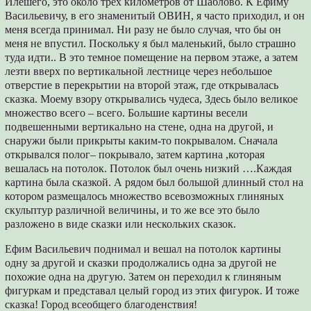
Илешего, это около трех километров от Шаблово. К Ефиму
Васильевичу, в его знаменитый ОВИН, я часто приходил, и он
меня всегда принимал. Ни разу не было случая, что бы он
меня не впустил. Поскольку я был маленький, было страшно
туда идти.. В это темное помещение на первом этаже, а затем
лезти вверх по вертикальной лестнице через небольшое
отверстие в перекрытии на второй этаж, где открывалась
сказка. Моему взору открывались чудеса, Здесь было великое
множество всего – всего. Большие картины весели
подвешенными вертикально на стене, одна на другой, и
снаружи были прикрыты каким-то покрывалом. Сначала
открывался полог– покрывало, затем картина ,которая
вешалась на потолок. Потолок был очень низкий ….Каждая
картина была сказкой. А рядом был большой длинный стол на
котором размещалось множество всевозможных глиняных
скульптур различной величины, и то же все это было
разложено в виде сказки или нескольких сказок.
Ефим Васильевич поднимал и вешал на потолок картины
одну за другой и сказки продолжались одна за другой не
похожие одна на другую. Затем он переходил к глиняным
фигуркам и представал целый город из этих фигурок. И тоже
сказка! Город всеобщего благоденствия!