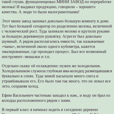
такой глуши, функционировал МИНИ ЗАВОД по переработке
молока! И выдавал продукцию, говорили – хорошего
качества. А люди то были малограмотными!
Этот мини завод занимал довольно большую комнату в доме.
Тут был большой сепаратор по разделению молока, величиной
с человеческий рост. Туда заливали молоко и крутили руками
за большую деревянную рукоятку. Агрегат был довольно
шумный. А рядом располагались емкости, так называемые
«чаны», величиной около одного кубометра, кажется
эмалированные, где проходил процесс. Был все возможный
инструмент- мешалки и т.п.
Отдельно скажу об охлаждении: нужен же холодильник.
Холодильником служила глубокая яма-колодец размещавшаяся
буквально в сенях. Туда зимой насыпали много снега и
утрамбовывали его. Его было там так много, что он лежал все
лето, сохраняя холод.
Ефим Васильевич частенько заходил к нам., и воду он брал из
колодца расположенного рядом с нами.
В первый класс я начинал ходить в соседнюю деревню