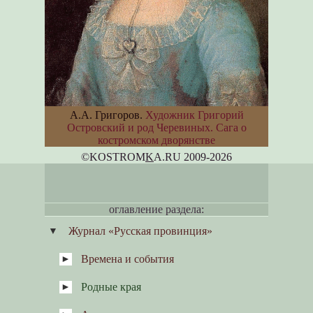
А.А. Григоров.
Художник Григорий
Островский и род Черевиных. Сага о
костромском дворянстве
©KOSTROM
K
A.RU 2009-2026
оглавление раздела:
Журнал «Русская провинция»
Времена и события
Родные края
Селиванов А.Ф. Костромская
губерния