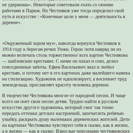
не удержишь». Некоторые советовали ехать со своими
работами в Париж. Но Честняков уже тогда определил свой
путь в искусстве : «Конечные цели у меня — деятельность в
деревне».
«Окруженный хором муз», навсегда вернулся Честняков в
1914 году к берегам речки Унжи. Герои /хотя навряд ли их
можно величать столь торжественно/ всех картин Честнякова
— шабловские крестьяне. С ними он пахал и сеял, делил
повседневные заботы. Ефим Васильевич знал и любил
крестьян, и потому нет в его картинах даже малейшего намека
на стилизацию. Художник не идеализирует, а воспевает труд
земледельца, прославляет красоту человека деревни.
В творчестве Честнякова многое от народной песни. И чаще
всего он поет свои песни детям. Трудно найти в русском
искусстве другого художника, который смог так тонко
передать оттенки детских настроений, запечатлеть ребячью
улыбку, раскрыть душу маленьких деревенских жителей. Дети
на картинах Честнякова чувствуют себя в сказке, как в жизни,
а в жизни — как в сказке. Взрослые персонажи честняковских