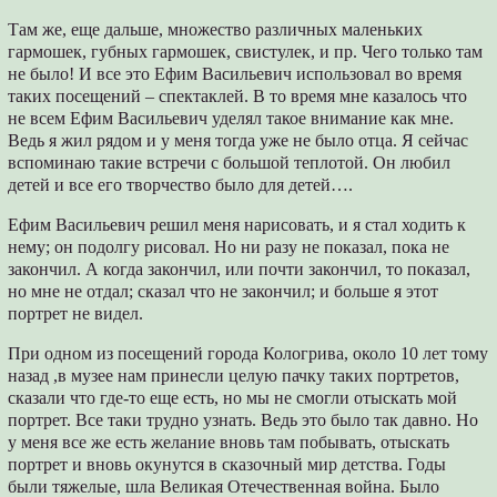
Там же, еще дальше, множество различных маленьких
гармошек, губных гармошек, свистулек, и пр. Чего только там
не было! И все это Ефим Васильевич использовал во время
таких посещений – спектаклей. В то время мне казалось что
не всем Ефим Васильевич уделял такое внимание как мне.
Ведь я жил рядом и у меня тогда уже не было отца. Я сейчас
вспоминаю такие встречи с большой теплотой. Он любил
детей и все его творчество было для детей….
Ефим Васильевич решил меня нарисовать, и я стал ходить к
нему; он подолгу рисовал. Но ни разу не показал, пока не
закончил. А когда закончил, или почти закончил, то показал,
но мне не отдал; сказал что не закончил; и больше я этот
портрет не видел.
При одном из посещений города Кологрива, около 10 лет тому
назад ,в музее нам принесли целую пачку таких портретов,
сказали что где-то еще есть, но мы не смогли отыскать мой
портрет. Все таки трудно узнать. Ведь это было так давно. Но
у меня все же есть желание вновь там побывать, отыскать
портрет и вновь окунутся в сказочный мир детства. Годы
были тяжелые, шла Великая Отечественная война. Было