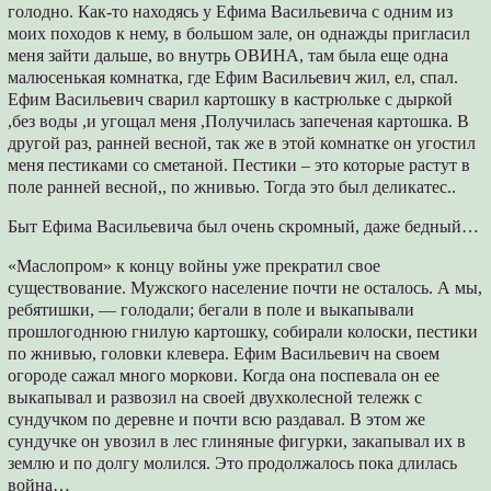
голодно. Как-то находясь у Ефима Васильевича с одним из
моих походов к нему, в большом зале, он однажды пригласил
меня зайти дальше, во внутрь ОВИНА, там была еще одна
малюсенькая комнатка, где Ефим Васильевич жил, ел, спал.
Ефим Васильевич сварил картошку в кастрюльке с дыркой
,без воды ,и угощал меня ,Получилась запеченая картошка. В
другой раз, ранней весной, так же в этой комнатке он угостил
меня пестиками со сметаной. Пестики – это которые растут в
поле ранней весной,, по жнивью. Тогда это был деликатес..
Быт Ефима Васильевича был очень скромный, даже бедный…
«Маслопром» к концу войны уже прекратил свое
существование. Мужского население почти не осталось. А мы,
ребятишки, — голодали; бегали в поле и выкапывали
прошлогоднюю гнилую картошку, собирали колоски, пестики
по жнивью, головки клевера. Ефим Васильевич на своем
огороде сажал много моркови. Когда она поспевала он ее
выкапывал и развозил на своей двухколесной тележк с
сундучком по деревне и почти всю раздавал. В этом же
сундучке он увозил в лес глиняные фигурки, закапывал их в
землю и по долгу молился. Это продолжалось пока длилась
война…