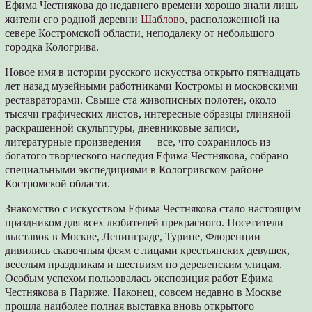
Ефима Честнякова до недавнего времени хорошо знали лишь
жители его родной деревни
Шаблово
, расположенной на
севере Костромской области, неподалеку от небольшого
городка Кологрива.
Новое имя в истории русского искусства открыто пятнадцать
лет назад музейными работниками Костромы и московскими
реставраторами. Свыше ста живописных полотен, около
тысячи графических листов, интересные образцы глиняной
раскрашенной скульптуры, дневниковые записи,
литературные произведения — все, что сохранилось из
богатого творческого наследия Ефима Честнякова, собрано
специальными экспедициями в Кологривском районе
Костромской области.
Знакомство с искусством Ефима Честнякова стало настоящим
праздником для всех любителей прекрасного. Посетители
выставок в Москве, Ленинграде, Турине, Флоренции
дивились сказочным феям с лицами крестьянских девушек,
веселым праздникам и шествиям по деревенским улицам.
Особым успехом пользовалась экспозиция работ Ефима
Честнякова в Париже. Наконец, совсем недавно в Москве
прошла наиболее полная выставка вновь открытого